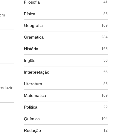
Filosofia
41
Física
53
com
Geografia
169
Gramática
284
História
168
Inglês
56
Interpretação
56
Literatura
53
reduzir
Matemática
169
Politica
22
Química
104
Redação
12