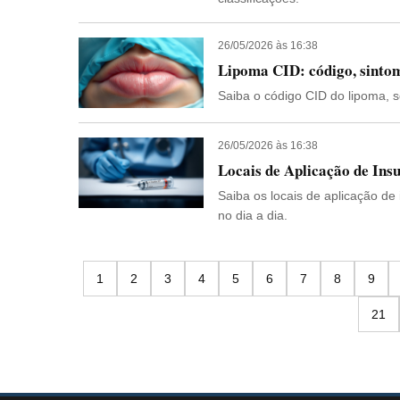
26/05/2026 às 16:38
Lipoma CID: código, sinto
Saiba o código CID do lipoma, 
26/05/2026 às 16:38
Locais de Aplicação de Ins
Saiba os locais de aplicação de
no dia a dia.
1
2
3
4
5
6
7
8
9
21