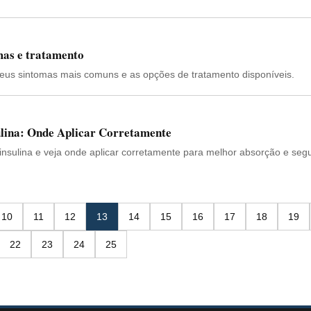
mas e tratamento
seus sintomas mais comuns e as opções de tratamento disponíveis.
ulina: Onde Aplicar Corretamente
 insulina e veja onde aplicar corretamente para melhor absorção e seg
10
11
12
13
14
15
16
17
18
19
22
23
24
25