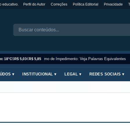
o educativo.
Perfil do Autor
Correções
Política Editorial
Privacidade
Sinônimo de Impedimento: Veja Palavras Equivalentes
o: 18°C
$
R$ 5,03
€
R$ 5,85
ÚDOS ▾
INSTITUCIONAL ▾
LEGAL ▾
REDES SOCIAIS ▾