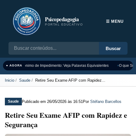
Psicopedagogia
☰ MENU
PORTAL EDUCATIVO
Buscar
Sinônimo de Impedimento: Veja Palavras Equivalentes
O que Sign
● AGORA
Inicio
Saude
Retire Seu Exame AFIP com Rapidez...
Publicado em
26/05/2026 às 16:51
Por
Stéfano Barcellos
Saude
Retire Seu Exame AFIP com Rapidez e
Segurança