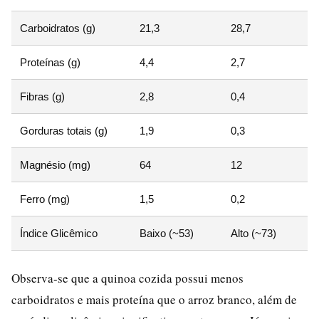
Carboidratos (g)
21,3
28,7
Proteínas (g)
4,4
2,7
Fibras (g)
2,8
0,4
Gorduras totais (g)
1,9
0,3
Magnésio (mg)
64
12
Ferro (mg)
1,5
0,2
Índice Glicêmico
Baixo (~53)
Alto (~73)
Observa-se que a quinoa cozida possui menos
carboidratos e mais proteína que o arroz branco, além de