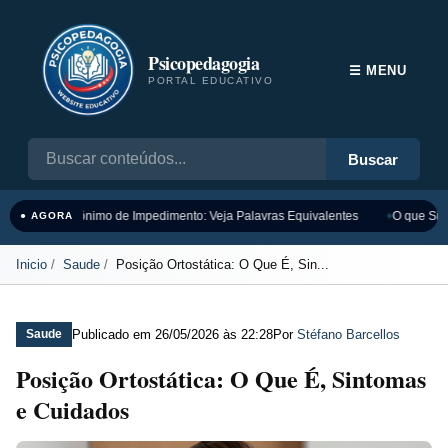
Psicopedagogia
☰ MENU
PORTAL EDUCATIVO
Buscar
Sinônimo de Impedimento: Veja Palavras Equivalentes
O que Sign
● AGORA
Inicio
Saude
Posição Ortostática: O Que É, Sin...
Publicado em
26/05/2026 às 22:28
Por
Stéfano Barcellos
Saude
Posição Ortostática: O Que É, Sintomas
e Cuidados