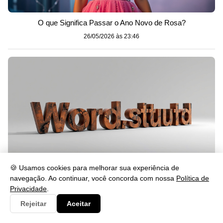
O que Significa Passar o Ano Novo de Rosa?
26/05/2026 às 23:46
🍪 Usamos cookies para melhorar sua experiência de
navegação. Ao continuar, você concorda com nossa
Política de
Privacidade
.
Cabalmente Significado: Entenda o Uso da Palavra
Rejeitar
Aceitar
26/05/2026 às 23:46