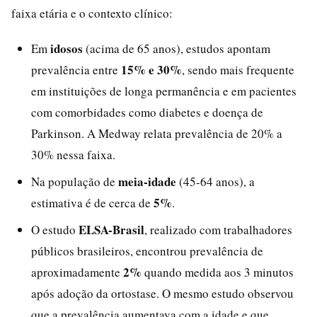
faixa etária e o contexto clínico:
idosos
Em
(acima de 65 anos), estudos apontam
15% e 30%
prevalência entre
, sendo mais frequente
em instituições de longa permanência e em pacientes
com comorbidades como diabetes e doença de
Parkinson. A Medway relata prevalência de 20% a
30% nessa faixa.
meia-idade
Na população de
(45-64 anos), a
5%
estimativa é de cerca de
.
ELSA-Brasil
O estudo
, realizado com trabalhadores
públicos brasileiros, encontrou prevalência de
2%
aproximadamente
quando medida aos 3 minutos
após adoção da ortostase. O mesmo estudo observou
que a prevalência aumentava com a idade e que