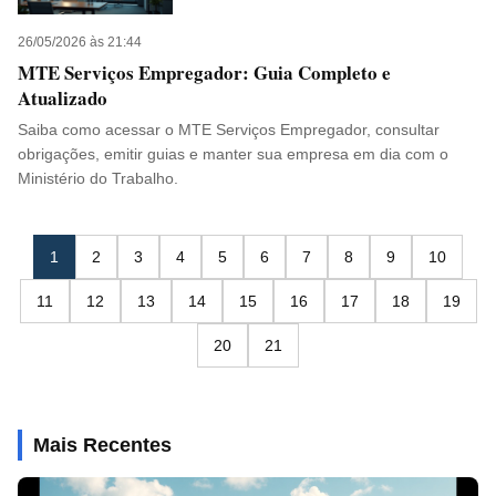
26/05/2026 às 21:44
MTE Serviços Empregador: Guia Completo e
Atualizado
Saiba como acessar o MTE Serviços Empregador, consultar
obrigações, emitir guias e manter sua empresa em dia com o
Ministério do Trabalho.
1
2
3
4
5
6
7
8
9
10
11
12
13
14
15
16
17
18
19
20
21
Mais Recentes