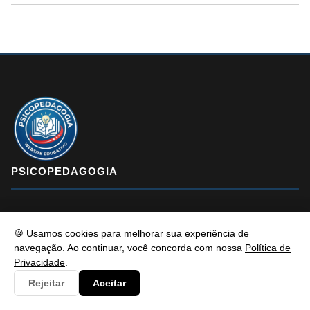
PSICOPEDAGOGIA
Psicopedagogia é um portal de conteúdo educativo e atualizado
🍪 Usamos cookies para melhorar sua experiência de
com foco em informar e resolver os problemas dos alunos de
navegação. Ao continuar, você concorda com nossa
Política de
maneira eficaz. Fique à vontade para entrar em contato, estamos
Privacidade
.
sempre pronto a te ouvir.
Rejeitar
Aceitar
f
X
in
YT