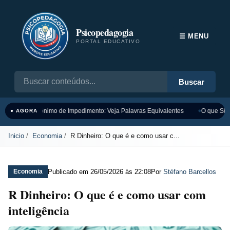
Psicopedagogia
☰ MENU
PORTAL EDUCATIVO
Buscar
Sinônimo de Impedimento: Veja Palavras Equivalentes
O que Sign
● AGORA
Inicio
Economia
R Dinheiro: O que é e como usar c...
Publicado em
26/05/2026 às 22:08
Por
Stéfano Barcellos
Economia
R Dinheiro: O que é e como usar com
inteligência