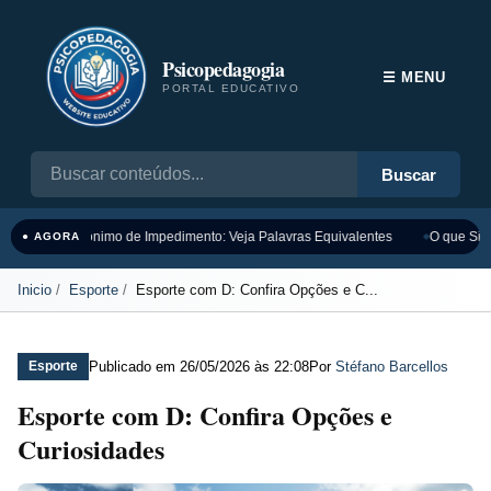
Psicopedagogia
☰ MENU
PORTAL EDUCATIVO
Buscar
Sinônimo de Impedimento: Veja Palavras Equivalentes
O que Sign
● AGORA
Inicio
Esporte
Esporte com D: Confira Opções e C...
Publicado em
26/05/2026 às 22:08
Por
Stéfano Barcellos
Esporte
Esporte com D: Confira Opções e
Curiosidades