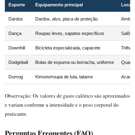
Esporte
Equipamento principal
Local 
Dardos
Dardos, alvo, placa de proteção
Ambien
Dança
Roupas leves, sapatos específicos
Salões
Downhill
Bicicleta especializada, capacete
Trilha
Dodgeball
Bolas de espuma ou borracha, uniforme
Quadra
Dumog
Kimono/roupa de luta, tatame
Academ
Observação: Os valores de gasto calórico são aproximados
e variam conforme a intensidade e o peso corporal do
praticante.
Perguntas Frequentes (FAQ)