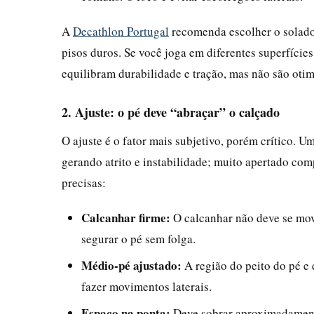
A
Decathlon Portugal
recomenda escolher o solado 
pisos duros. Se você joga em diferentes superfícies
equilibram durabilidade e tração, mas não são oti
2. Ajuste: o pé deve “abraçar” o calçado
O ajuste é o fator mais subjetivo, porém crítico. U
gerando atrito e instabilidade; muito apertado co
precisas:
Calcanhar firme:
O calcanhar não deve se move
segurar o pé sem folga.
Médio-pé ajustado:
A região do peito do pé e 
fazer movimentos laterais.
Espaço na ponta:
Deve sobrar aproximadame