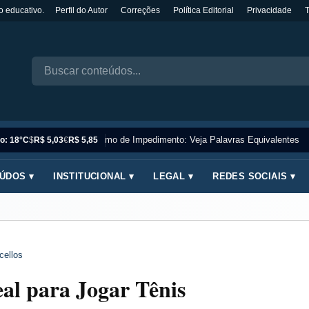
o educativo.
Perfil do Autor
Correções
Política Editorial
Privacidade
Sinônimo de Impedimento: Veja Palavras Equivalentes
o: 18°C
$
R$ 5,03
€
R$ 5,85
ÚDOS ▾
INSTITUCIONAL ▾
LEGAL ▾
REDES SOCIAIS ▾
cellos
al para Jogar Tênis