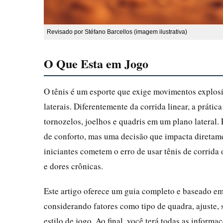
Revisado por Stéfano Barcellos (imagem ilustrativa)
O Que Esta em Jogo
O tênis é um esporte que exige movimentos explosi
laterais. Diferentemente da corrida linear, a práti
tornozelos, joelhos e quadris em um plano lateral.
de conforto, mas uma decisão que impacta diretam
iniciantes cometem o erro de usar tênis de corrida o
e dores crônicas.
Este artigo oferece um guia completo e baseado em e
considerando fatores como tipo de quadra, ajuste, su
estilo de jogo. Ao final, você terá todas as inform