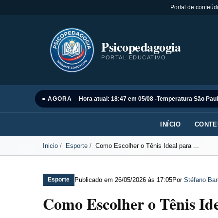
Portal de conteúd
Psicopedagogia
PORTAL EDUCATIVO
● AGORA
Hora atual: 18:47 em 05/08 -
Temperatura São Paul
INÍCIO
CONTE
Inicio
Esporte
Como Escolher o Tênis Ideal para ...
Publicado em
26/05/2026 às 17:05
Por
Stéfano Bar
Esporte
Como Escolher o Tênis Ide