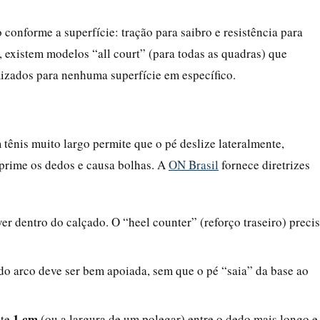
conforme a superfície: tração para saibro e resistência para
, existem modelos “all court” (para todas as quadras) que
mizados para nenhuma superfície em específico.
m tênis muito largo permite que o pé deslize lateralmente,
mprime os dedos e causa bolhas. A
ON Brasil
fornece diretrizes
r dentro do calçado. O “heel counter” (reforço traseiro) preci
do arco deve ser bem apoiada, sem que o pé “saia” da base ao
1 cm
nte
(ou a largura de um polegar) entre o dedo mais longo e