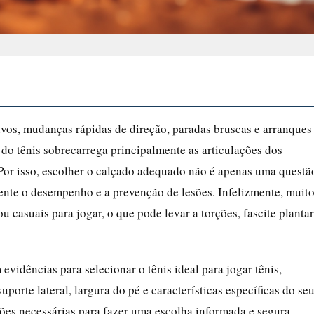
vos, mudanças rápidas de direção, paradas bruscas e arranques
ca do tênis sobrecarrega principalmente as articulações dos
 Por isso, escolher o calçado adequado não é apenas uma questã
ente o desempenho e a prevenção de lesões. Infelizmente, muit
u casuais para jogar, o que pode levar a torções, fascite plantar
vidências para selecionar o tênis ideal para jogar tênis,
porte lateral, largura do pé e características específicas do se
ações necessárias para fazer uma escolha informada e segura.