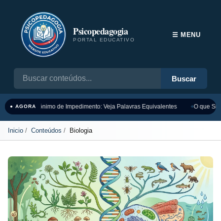
Psicopedagogia
☰ MENU
PORTAL EDUCATIVO
Buscar
Sinônimo de Impedimento: Veja Palavras Equivalentes
O que Sign
● AGORA
Inicio
Conteúdos
Biologia