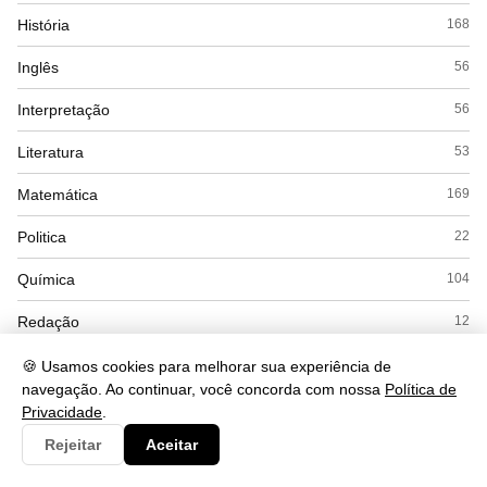
História
168
Inglês
56
Interpretação
56
Literatura
53
Matemática
169
Politica
22
Química
104
Redação
12
Saude
490
🍪 Usamos cookies para melhorar sua experiência de
navegação. Ao continuar, você concorda com nossa
Política de
Seguranca
93
Privacidade
.
Rejeitar
Aceitar
Simulados
15