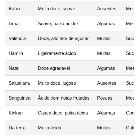
Bahia
Muito doce, suave
Ausentes
Mesa (
Lima
Suave, baixa acidez
Algumas
Mesa e
Valência
Doce, alto teor de açúcar
Muitas
Suco i
Hamlin
Ligeiramente ácido
Muitas
Suco 
Natal
Doce agradável
Algumas
Mesa 
Salustiana
Muito doce, jugoso
Ausentes
Suco 
Sanguínea
Ácido com notas frutadas
Poucas
Mesa 
Kinkan
Casca doce, polpa ácida
Algumas
Conser
Da-terra
Muito ácida
Muitas
Culiná