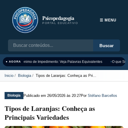
Psicopedagogia
☰ MENU
PORTAL EDUCATIVO
Buscar
Sinônimo de Impedimento: Veja Palavras Equivalentes
O que Sign
● AGORA
Inicio
Biologia
Tipos de Laranjas: Conheça as Pri...
Publicado em
26/05/2026 às 20:27
Por
Stéfano Barcellos
Biologia
Tipos de Laranjas: Conheça as
Principais Variedades