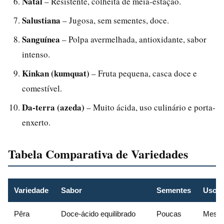
Natal
– Resistente, colheita de meia-estação.
Salustiana
– Jugosa, sem sementes, doce.
Sanguínea
– Polpa avermelhada, antioxidante, sabor
intenso.
Kinkan (kumquat)
– Fruta pequena, casca doce e
comestível.
Da-terra (azeda)
– Muito ácida, uso culinário e porta-
enxerto.
Tabela Comparativa de Variedades
Variedade
Sabor
Sementes
Uso P
Pêra
Doce-ácido equilibrado
Poucas
Mesa 