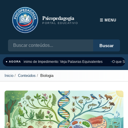
Psicopedagogia
☰ MENU
PORTAL EDUCATIVO
Buscar
Sinônimo de Impedimento: Veja Palavras Equivalentes
O que Sign
● AGORA
Inicio
Conteúdos
Biologia