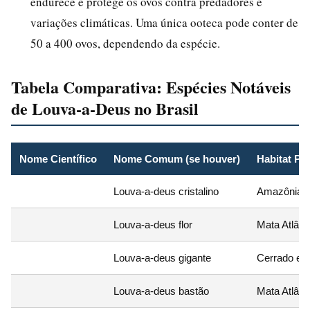
endurece e protege os ovos contra predadores e
variações climáticas. Uma única ooteca pode conter de
50 a 400 ovos, dependendo da espécie.
Tabela Comparativa: Espécies Notáveis
de Louva-a-Deus no Brasil
Nome Científico
Nome Comum (se houver)
Habitat Pri
Louva-a-deus cristalino
Amazônia 
Louva-a-deus flor
Mata Atlânt
Louva-a-deus gigante
Cerrado e 
Louva-a-deus bastão
Mata Atlânt