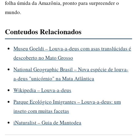
folha úmida da Amazônia, pronto para surpreender o
mundo.
Conteudos Relacionados
Museu Goeldi – Louva-a-deus com asas translúcidas é
descoberto no Mato Grosso
National Geographic Brasil – Nova espécie de louva-
a-deus "unicórnio" na Mata Atlântica
Wikipedia – Louva-a-deus
Parque Ecológico Imigrantes – Louva-a-deus: um
inseto com muitas facetas
iNaturalist – Guia de Mantodea