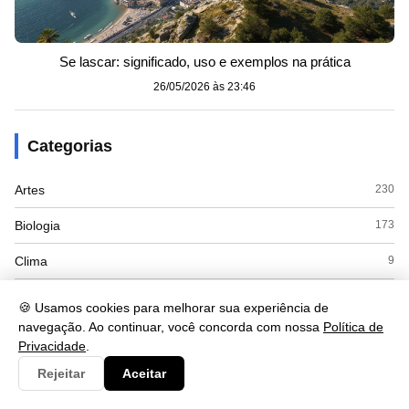
Se lascar: significado, uso e exemplos na prática
26/05/2026 às 23:46
Categorias
Artes
230
Biologia
173
Clima
9
Cultura
125
🍪 Usamos cookies para melhorar sua experiência de
navegação. Ao continuar, você concorda com nossa
Política de
Economia
415
Privacidade
.
Educacao
110
Rejeitar
Aceitar
ENEM
8