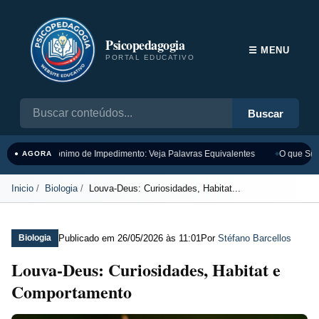
Psicopedagogia
☰ MENU
PORTAL EDUCATIVO
Buscar
Sinônimo de Impedimento: Veja Palavras Equivalentes
O que Sign
● AGORA
Inicio
Biologia
Louva-Deus: Curiosidades, Habitat...
Publicado em
26/05/2026 às 11:01
Por
Stéfano Barcellos
Biologia
Louva-Deus: Curiosidades, Habitat e
Comportamento