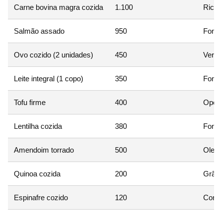
Carne bovina magra cozida
1.100
Rica 
Salmão assado
950
Fonte
Ovo cozido (2 unidades)
450
Versá
Leite integral (1 copo)
350
Fonte 
Tofu firme
400
Opção
Lentilha cozida
380
Fonte
Amendoim torrado
500
Oleag
Quinoa cozida
200
Grão 
Espinafre cozido
120
Contr