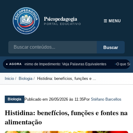
Psicopedagogia
☰ MENU
PORTAL EDUCATIVO
Buscar
Sinônimo de Impedimento: Veja Palavras Equivalentes
O que Sign
● AGORA
Inicio
Biologia
Histidina: benefícios, funções e ...
Publicado em
26/05/2026 às 11:35
Por
Stéfano Barcellos
Biologia
Histidina: benefícios, funções e fontes na
alimentação