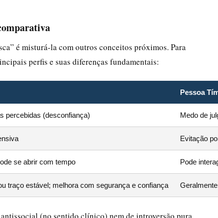
 comparativa
sca” é misturá-la com outros conceitos próximos. Para
incipais perfis e suas diferenças fundamentais:
Pessoa Tí
s percebidas (desconfiança)
Medo de ju
ensiva
Evitação po
 pode se abrir com tempo
Pode intera
 ou traço estável; melhora com segurança e confiança
Geralmente 
antissocial (no sentido clínico) nem de introversão pura.