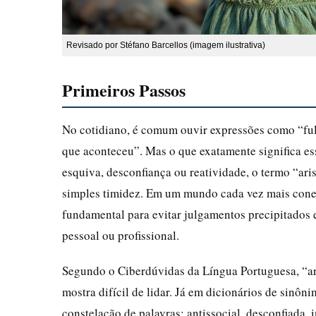
Revisado por Stéfano Barcellos (imagem ilustrativa)
Primeiros Passos
No cotidiano, é comum ouvir expressões como “fula
que aconteceu”. Mas o que exatamente significa 
esquiva, desconfiança ou reatividade, o termo “ari
simples timidez. Em um mundo cada vez mais conec
fundamental para evitar julgamentos precipitados 
pessoal ou profissional.
Segundo o Ciberdúvidas da Língua Portuguesa, “ari
mostra difícil de lidar. Já em dicionários de sin
constelação de palavras: antissocial, desconfiada, i