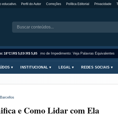
o educativo.
Perfil do Autor
Correções
Política Editorial
Privacidade
Sinônimo de Impedimento: Veja Palavras Equivalentes
o: 18°C
$
R$ 5,03
€
R$ 5,85
ÚDOS ▾
INSTITUCIONAL ▾
LEGAL ▾
REDES SOCIAIS ▾
Barcellos
nifica e Como Lidar com Ela