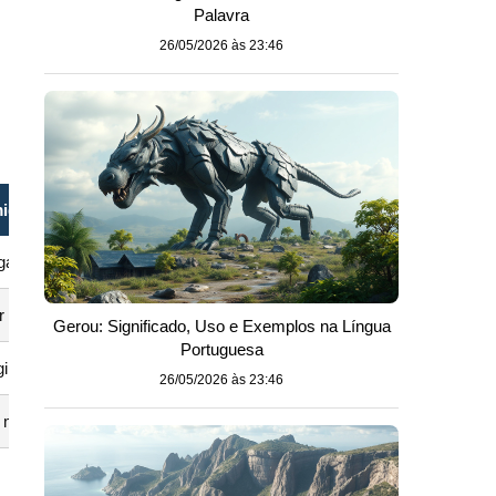
Palavra
26/05/2026 às 23:46
mida
Pessoa Introvertida
lgamento ou constrangimento
Preferência por baixa 
r ansiedade, pode falar quando confortável
Recarrega energia sozi
Gerou: Significado, Uso e Exemplos na Língua
Portuguesa
gir com esforço e apoio
Interage bem quando n
26/05/2026 às 23:46
melhora com exposição gradual e terapia
É um traço de persona