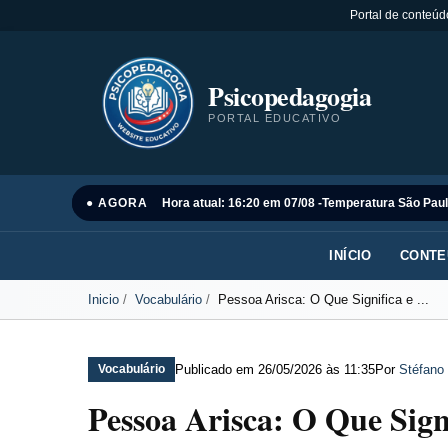
Portal de conteúd
Psicopedagogia
PORTAL EDUCATIVO
● AGORA
Hora atual: 16:20 em 07/08 -
Temperatura São Paul
INÍCIO
CONTE
Inicio
Vocabulário
Pessoa Arisca: O Que Significa e ...
Publicado em
26/05/2026 às 11:35
Por
Stéfano 
Vocabulário
Pessoa Arisca: O Que Sig