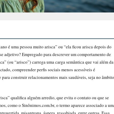
no é uma pessoa muito arisca” ou “ela ficou arisca depois do
esse adjetivo? Empregado para descrever um comportamento de
sca” (ou “arisco”) carrega uma carga semântica que vai além da
tado, compreender perfis sociais menos acessíveis é
e para construir relacionamentos mais saudáveis, seja no âmbit
sca” qualifica alguém arredio, que evita o contato ou que se
ônimos, como o Sinônimos.com.br, o termo aparece associado a um
ntrovertida, misantropa, áspera, ressabiada, entre outras. Essa