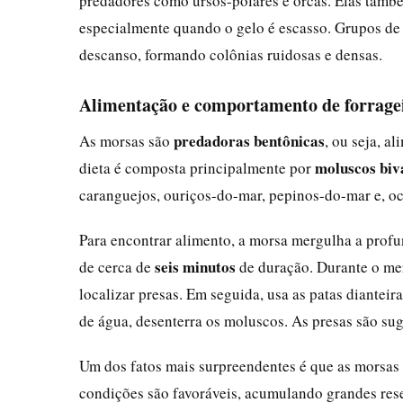
predadores como ursos-polares e orcas. Elas també
especialmente quando o gelo é escasso. Grupos de
descanso, formando colônias ruidosas e densas.
Alimentação e comportamento de forrage
predadoras bentônicas
As morsas são
, ou seja, 
moluscos biv
dieta é composta principalmente por
caranguejos, ouriços-do-mar, pepinos-do-mar e, o
Para encontrar alimento, a morsa mergulha a pro
seis minutos
de cerca de
de duração. Durante o merg
localizar presas. Em seguida, usa as patas diantei
de água, desenterra os moluscos. As presas são su
Um dos fatos mais surpreendentes é que as morsas
condições são favoráveis, acumulando grandes res