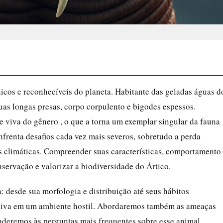
cos e reconhecíveis do planeta. Habitante das geladas águas d
uas longas presas, corpo corpulento e bigodes espessos.
e viva do gênero , o que a torna um exemplar singular da fauna
frenta desafios cada vez mais severos, sobretudo a perda
 climáticas. Compreender suas características, comportamento
servação e valorizar a biodiversidade do Ártico.
: desde sua morfologia e distribuição até seus hábitos
 viva em um ambiente hostil. Abordaremos também as ameaças
deremos às perguntas mais frequentes sobre esse animal