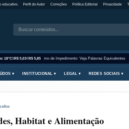
o educativo.
Perfil do Autor
Correções
Política Editorial
Privacidade
Sinônimo de Impedimento: Veja Palavras Equivalentes
o: 18°C
$
R$ 5,03
€
R$ 5,85
ÚDOS ▾
INSTITUCIONAL ▾
LEGAL ▾
REDES SOCIAIS ▾
cellos
es, Habitat e Alimentação