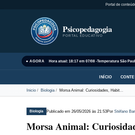
Portal de conteúd
Psicopedagogia
PORTAL EDUCATIVO
● AGORA
Hora atual: 18:17 em 07/08 -
Temperatura São Paul
INÍCIO
CONTE
Inicio
Biologia
Morsa Animal: Curiosidades, Habit...
Publicado em
26/05/2026 às 21:53
Por
Stéfano Bar
Biologia
Morsa Animal: Curiosidad