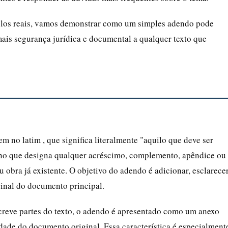
emplos reais, vamos demonstrar como um simples adendo pode
mais segurança jurídica e documental a qualquer texto que
em no latim , que significa literalmente "aquilo que deve ser
ino que designa qualquer acréscimo, complemento, apêndice ou
 obra já existente. O objetivo do adendo é adicionar, esclarece
iginal do documento principal.
creve partes do texto, o adendo é apresentado como um anexo
dade do documento original. Essa característica é especialment