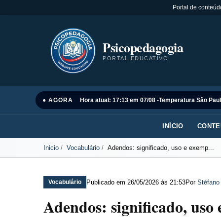
Portal de conteúd
Psicopedagogia
PORTAL EDUCATIVO
● AGORA
Hora atual: 17:13 em 07/08 -
Temperatura São Paul
INÍCIO
CONTE
Inicio
Vocabulário
Adendos: significado, uso e exemp...
Publicado em
26/05/2026 às 21:53
Por
Stéfano
Vocabulário
Adendos: significado, uso 