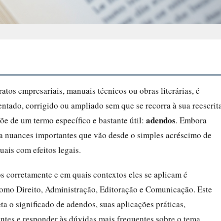
atos empresariais, manuais técnicos ou obras literárias, é
tado, corrigido ou ampliado sem que se recorra à sua reescrit
adendos
põe de um termo específico e bastante útil:
. Embora
ga nuances importantes que vão desde o simples acréscimo de
uais com efeitos legais.
corretamente e em quais contextos eles se aplicam é
 como Direito, Administração, Editoração e Comunicação. Este
a o significado de adendos, suas aplicações práticas,
ntes e responder às dúvidas mais frequentes sobre o tema.