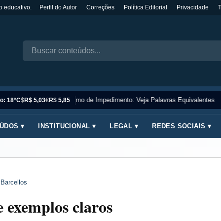
o educativo.
Perfil do Autor
Correções
Política Editorial
Privacidade
Sinônimo de Impedimento: Veja Palavras Equivalentes
o: 18°C
$
R$ 5,03
€
R$ 5,85
ÚDOS ▾
INSTITUCIONAL ▾
LEGAL ▾
REDES SOCIAIS ▾
 Barcellos
e exemplos claros