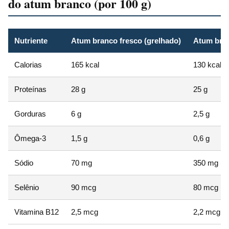
do atum branco (por 100 g)
Nutriente
Atum branco fresco (grelhado)
Atum bran
Calorias
165 kcal
130 kcal
Proteínas
28 g
25 g
Gorduras
6 g
2,5 g
Ômega-3
1,5 g
0,6 g
Sódio
70 mg
350 mg (m
Selênio
90 mcg
80 mcg
Vitamina B12
2,5 mcg
2,2 mcg