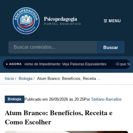
Psicopedagogia
☰ MENU
PORTAL EDUCATIVO
Buscar
Sinônimo de Impedimento: Veja Palavras Equivalentes
O que Sign
● AGORA
Inicio
Biologia
Atum Branco: Benefícios, Receita ...
Publicado em
26/05/2026 às 20:25
Por
Stéfano Barcellos
Biologia
Atum Branco: Benefícios, Receita e
Como Escolher