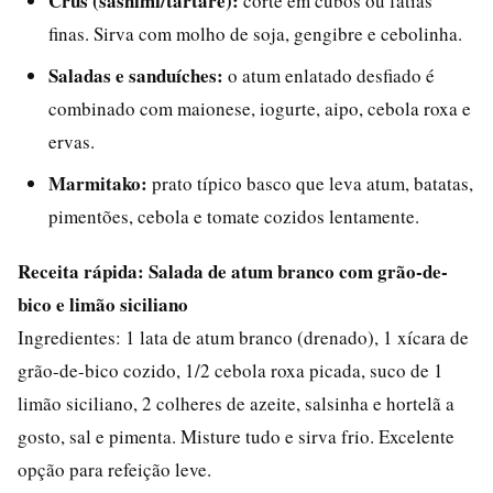
Crus (sashimi/tartare):
corte em cubos ou fatias
finas. Sirva com molho de soja, gengibre e cebolinha.
Saladas e sanduíches:
o atum enlatado desfiado é
combinado com maionese, iogurte, aipo, cebola roxa e
ervas.
Marmitako:
prato típico basco que leva atum, batatas,
pimentões, cebola e tomate cozidos lentamente.
Receita rápida: Salada de atum branco com grão-de-
bico e limão siciliano
Ingredientes: 1 lata de atum branco (drenado), 1 xícara de
grão-de-bico cozido, 1/2 cebola roxa picada, suco de 1
limão siciliano, 2 colheres de azeite, salsinha e hortelã a
gosto, sal e pimenta. Misture tudo e sirva frio. Excelente
opção para refeição leve.