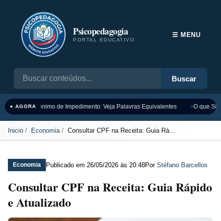
Psicopedagogia
☰ MENU
PORTAL EDUCATIVO
Buscar
Sinônimo de Impedimento: Veja Palavras Equivalentes
O que Sign
● AGORA
Inicio
Economia
Consultar CPF na Receita: Guia Rá...
Publicado em
26/05/2026 às 20:48
Por
Stéfano Barcellos
Economia
Consultar CPF na Receita: Guia Rápido
e Atualizado