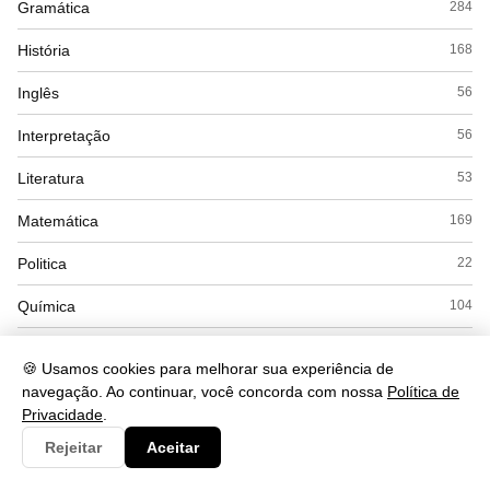
Gramática
284
História
168
Inglês
56
Interpretação
56
Literatura
53
Matemática
169
Politica
22
Química
104
Redação
12
🍪 Usamos cookies para melhorar sua experiência de
Saude
navegação. Ao continuar, você concorda com nossa
Política de
490
Privacidade
.
Seguranca
93
Rejeitar
Aceitar
Simulados
15