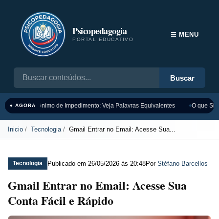
Psicopedagogia
☰ MENU
PORTAL EDUCATIVO
Buscar
Sinônimo de Impedimento: Veja Palavras Equivalentes
O que Sign
● AGORA
Inicio
Tecnologia
Gmail Entrar no Email: Acesse Sua...
Publicado em
26/05/2026 às 20:48
Por
Stéfano Barcellos
Tecnologia
Gmail Entrar no Email: Acesse Sua
Conta Fácil e Rápido