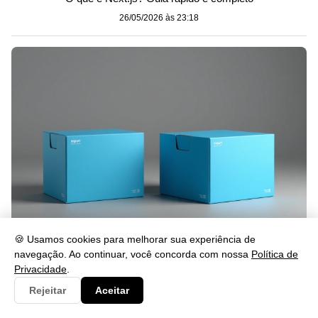
26/05/2026 às 23:18
Packet Standard Importação: Guia Completo e Prático
🍪 Usamos cookies para melhorar sua experiência de
navegação. Ao continuar, você concorda com nossa
Política de
26/05/2026 às 23:12
Privacidade
.
Rejeitar
Aceitar
Mais Recentes