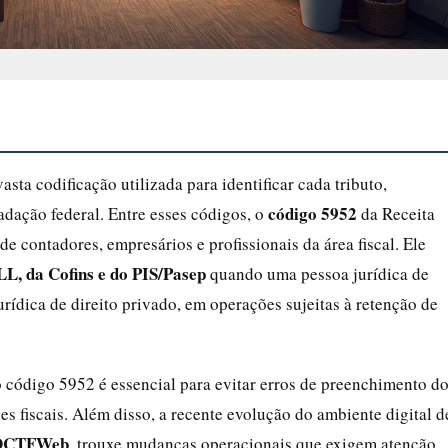
sta codificação utilizada para identificar cada tributo,
código 5952
dação federal. Entre esses códigos, o
da Receita
e contadores, empresários e profissionais da área fiscal. Ele
LL, da Cofins e do PIS/Pasep
quando uma pessoa jurídica de
urídica de direito privado, em operações sujeitas à retenção de
o código 5952 é essencial para evitar erros de preenchimento d
s fiscais. Além disso, a recente evolução do ambiente digital d
 DCTFWeb
, trouxe mudanças operacionais que exigem atenção