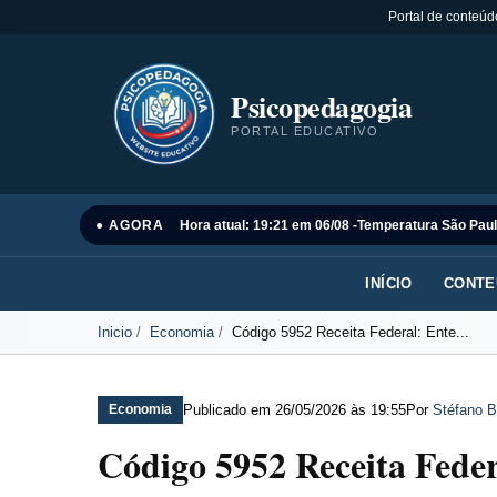
Portal de conteúd
Psicopedagogia
PORTAL EDUCATIVO
● AGORA
Hora atual: 19:21 em 06/08 -
Temperatura São Paul
INÍCIO
CONTE
Inicio
Economia
Código 5952 Receita Federal: Ente...
Publicado em
26/05/2026 às 19:55
Por
Stéfano B
Economia
Código 5952 Receita Feder