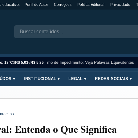
o educativo.
Perfil do Autor
Correções
Política Editorial
Privacidade
Sinônimo de Impedimento: Veja Palavras Equivalentes
o: 18°C
$
R$ 5,03
€
R$ 5,85
ÚDOS ▾
INSTITUCIONAL ▾
LEGAL ▾
REDES SOCIAIS ▾
arcellos
al: Entenda o Que Significa