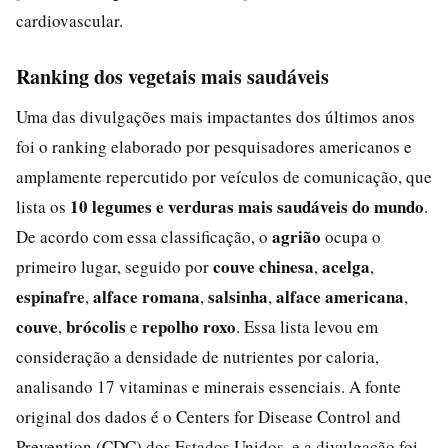
cardiovascular.
Ranking dos vegetais mais saudáveis
Uma das divulgações mais impactantes dos últimos anos
foi o ranking elaborado por pesquisadores americanos e
amplamente repercutido por veículos de comunicação, que
10 legumes e verduras mais saudáveis do mundo
lista os
.
agrião
De acordo com essa classificação, o
ocupa o
couve chinesa
acelga
primeiro lugar, seguido por
,
,
espinafre
alface romana
salsinha
alface americana
,
,
,
,
couve
brócolis
repolho roxo
,
e
. Essa lista levou em
consideração a densidade de nutrientes por caloria,
analisando 17 vitaminas e minerais essenciais. A fonte
original dos dados é o Centers for Disease Control and
Prevention (CDC) dos Estados Unidos, e a divulgação foi