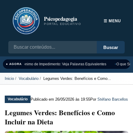
Psicopedagogia
☰ MENU
PORTAL EDUCATIVO
Buscar
Sinônimo de Impedimento: Veja Palavras Equivalentes
O que Sign
● AGORA
Inicio
Vocabulário
Legumes Verdes: Benefícios e Como...
Publicado em
26/05/2026 às 19:55
Por
Stéfano Barcellos
Vocabulário
Legumes Verdes: Benefícios e Como
Incluir na Dieta