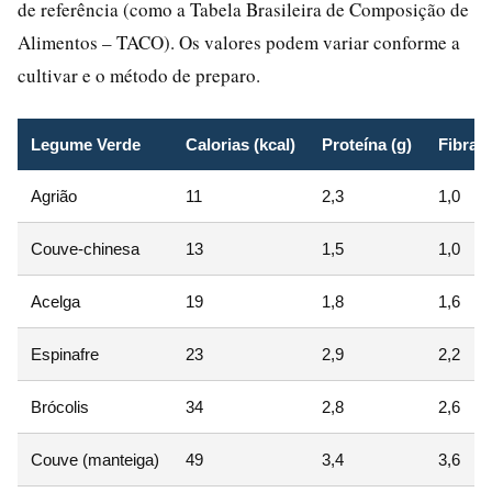
de referência (como a Tabela Brasileira de Composição de
Alimentos – TACO). Os valores podem variar conforme a
cultivar e o método de preparo.
Legume Verde
Calorias (kcal)
Proteína (g)
Fibra (
Agrião
11
2,3
1,0
Couve-chinesa
13
1,5
1,0
Acelga
19
1,8
1,6
Espinafre
23
2,9
2,2
Brócolis
34
2,8
2,6
Couve (manteiga)
49
3,4
3,6