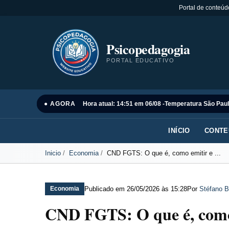
Portal de conteúd
Psicopedagogia
PORTAL EDUCATIVO
● AGORA
Hora atual: 14:51 em 06/08 -
Temperatura São Paul
INÍCIO
CONTE
Inicio
Economia
CND FGTS: O que é, como emitir e ...
Publicado em
26/05/2026 às 15:28
Por
Stéfano B
Economia
CND FGTS: O que é, como 