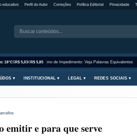
o educativo.
Perfil do Autor
Correções
Política Editorial
Privacidade
Sinônimo de Impedimento: Veja Palavras Equivalentes
o: 18°C
$
R$ 5,03
€
R$ 5,85
ÚDOS ▾
INSTITUCIONAL ▾
LEGAL ▾
REDES SOCIAIS ▾
arcellos
emitir e para que serve