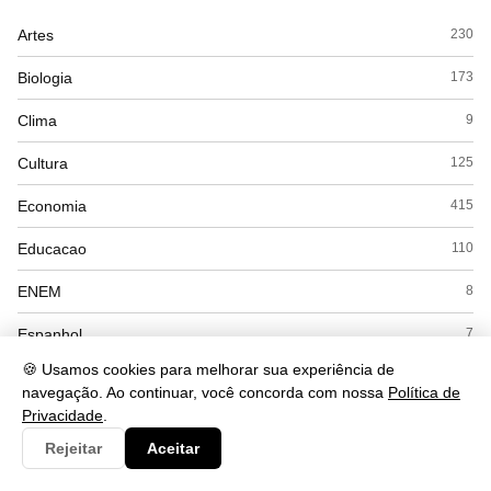
Artes
230
Biologia
173
Clima
9
Cultura
125
Economia
415
Educacao
110
ENEM
8
Espanhol
7
🍪 Usamos cookies para melhorar sua experiência de
Esporte
28
navegação. Ao continuar, você concorda com nossa
Política de
Privacidade
.
Exercícios
18
Rejeitar
Aceitar
Filosofia
41