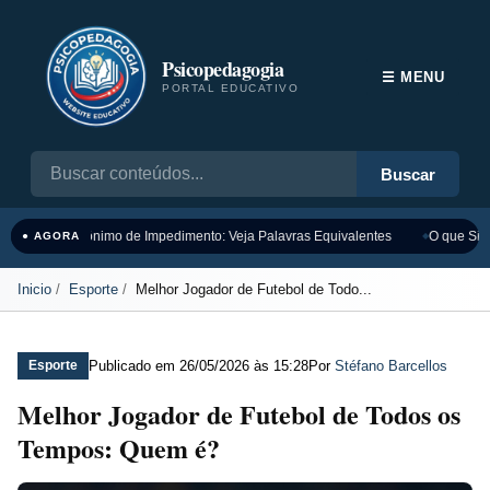
Psicopedagogia
☰ MENU
PORTAL EDUCATIVO
Buscar
Sinônimo de Impedimento: Veja Palavras Equivalentes
O que Sign
● AGORA
Inicio
Esporte
Melhor Jogador de Futebol de Todo...
Publicado em
26/05/2026 às 15:28
Por
Stéfano Barcellos
Esporte
Melhor Jogador de Futebol de Todos os
Tempos: Quem é?