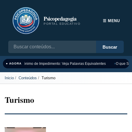
Psicopedagogia
☰ MENU
PORTAL EDUCATIVO
Buscar
Sinônimo de Impedimento: Veja Palavras Equivalentes
O que Sign
● AGORA
Inicio
Conteúdos
Turismo
Turismo