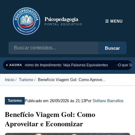
Psicopedagogia
☰ MENU
PORTAL EDUCATIVO
Buscar
Sinônimo de Impedimento: Veja Palavras Equivalentes
O que Sign
● AGORA
Inicio
Turismo
Benefício Viagem Gol: Como Aprove...
Publicado em
26/05/2026 às 21:13
Por
Stéfano Barcellos
Turismo
Benefício Viagem Gol: Como
Aproveitar e Economizar