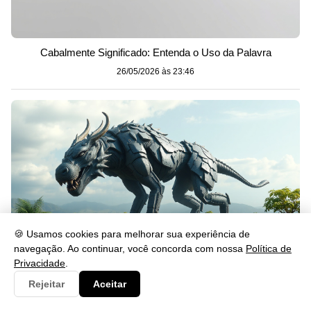
Cabalmente Significado: Entenda o Uso da Palavra
26/05/2026 às 23:46
🍪 Usamos cookies para melhorar sua experiência de
navegação. Ao continuar, você concorda com nossa
Política de
Privacidade
.
Rejeitar
Aceitar
Gerou: Significado, Uso e Exemplos na Língua Portuguesa
26/05/2026 às 23:46