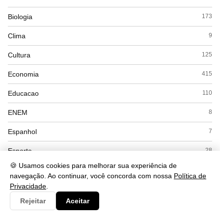
Biologia
173
Clima
9
Cultura
125
Economia
415
Educacao
110
ENEM
8
Espanhol
7
Esporte
28
🍪 Usamos cookies para melhorar sua experiência de
Exercícios
18
navegação. Ao continuar, você concorda com nossa
Política de
Privacidade
.
Filosofia
41
Rejeitar
Aceitar
Física
53