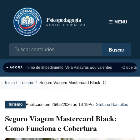
Psicopedagogia
☰ MENU
PORTAL EDUCATIVO
Buscar
Sinônimo de Impedimento: Veja Palavras Equivalentes
O que Sign
● AGORA
Inicio
Turismo
Seguro Viagem Mastercard Black: C...
Publicado em
26/05/2026 às 18:19
Por
Stéfano Barcellos
Turismo
Seguro Viagem Mastercard Black:
Como Funciona e Cobertura