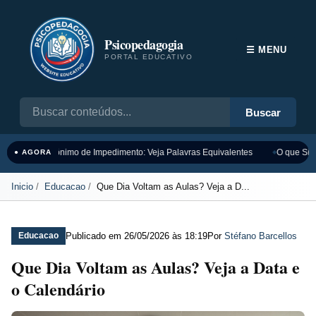
Psicopedagogia
☰ MENU
PORTAL EDUCATIVO
Buscar
Sinônimo de Impedimento: Veja Palavras Equivalentes
O que Sign
● AGORA
Inicio
Educacao
Que Dia Voltam as Aulas? Veja a D...
Publicado em
26/05/2026 às 18:19
Por
Stéfano Barcellos
Educacao
Que Dia Voltam as Aulas? Veja a Data e
o Calendário