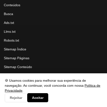
Conteúdos
Busca
Ads.txt
Llms.txt
Robots.txt
Sitemap Índice
Sitemap Páginas
Sitemap Conteúdo
🍪 Usamos cookies para melhorar sua experiência de
CATEGORIAS
navegação. Ao continuar, você concorda com nossa
Política de
Privacidade
.
Rejeitar
Aceitar
Artes