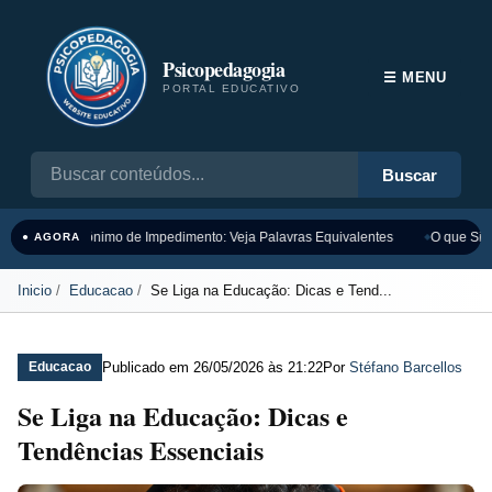
Psicopedagogia
☰ MENU
PORTAL EDUCATIVO
Buscar
Sinônimo de Impedimento: Veja Palavras Equivalentes
O que Sign
● AGORA
Inicio
Educacao
Se Liga na Educação: Dicas e Tend...
Publicado em
26/05/2026 às 21:22
Por
Stéfano Barcellos
Educacao
Se Liga na Educação: Dicas e
Tendências Essenciais