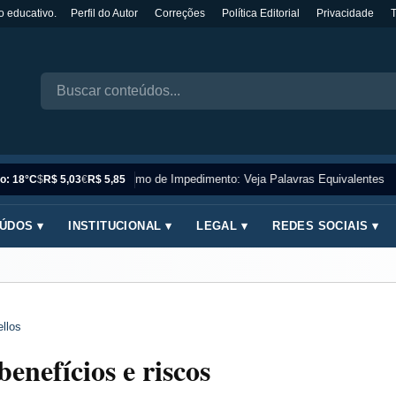
o educativo.
Perfil do Autor
Correções
Política Editorial
Privacidade
Sinônimo de Impedimento: Veja Palavras Equivalentes
o: 18°C
$
R$ 5,03
€
R$ 5,85
ÚDOS ▾
INSTITUCIONAL ▾
LEGAL ▾
REDES SOCIAIS ▾
llos
enefícios e riscos