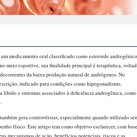
é um medicamento oral classificado como esteroide androgênic
o meio esportivo, sua finalidade principal é terapêutica, voltad
 decorrentes da baixa produção natural de andrógenos. No
prescrição, indicado para condições como hipogonadismo,
 da libido e sintomas associados à deficiência androgênica, como
.
n também gera controvérsias, especialmente quando utilizado se
enho físico. Este artigo tem como objetivo esclarecer, com bas
seus mecanismos de ação, benefícios potenciais, riscos e as