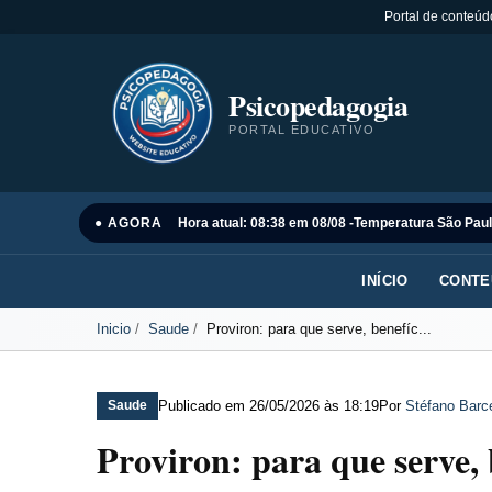
Portal de conteúd
Psicopedagogia
PORTAL EDUCATIVO
● AGORA
Hora atual: 08:38 em 08/08 -
Temperatura São Paul
INÍCIO
CONTE
Inicio
Saude
Proviron: para que serve, benefíc...
Publicado em
26/05/2026 às 18:19
Por
Stéfano Barce
Saude
Proviron: para que serve, b