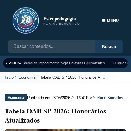
Psicopedagogia
☰ MENU
PORTAL EDUCATIVO
Buscar
Sinônimo de Impedimento: Veja Palavras Equivalentes
O que Sign
● AGORA
Inicio
Economia
Tabela OAB SP 2026: Honorários At...
Publicado em
26/05/2026 às 16:41
Por
Stéfano Barcellos
Economia
Tabela OAB SP 2026: Honorários
Atualizados