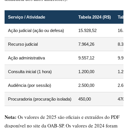
Serviço / Atividade
Tabela 2024 (R$)
Tabel
Ação judicial (ação ou defesa)
15.928,52
16.64
Recurso judicial
7.964,26
8.322
Ação administrativa
9.557,12
9.987
Consulta inicial (1 hora)
1.200,00
1.254
Audiência (por sessão)
2.500,00
2.612
Procuradoria (procuração isolada)
450,00
470,
Nota:
Os valores de 2025 são oficiais e extraídos do PDF
disponível no site da OAB-SP. Os valores de 2024 foram