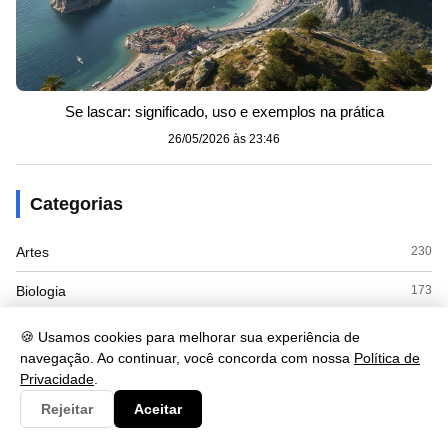
Se lascar: significado, uso e exemplos na prática
26/05/2026 às 23:46
Categorias
Artes
230
Biologia
173
Clima
9
🍪 Usamos cookies para melhorar sua experiência de
navegação. Ao continuar, você concorda com nossa
Política de
Cultura
125
Privacidade
.
Economia
415
Rejeitar
Aceitar
Educacao
110