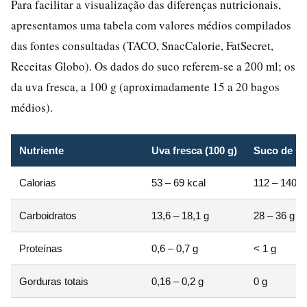
Para facilitar a visualização das diferenças nutricionais,
apresentamos uma tabela com valores médios compilados
das fontes consultadas (TACO, SnacCalorie, FatSecret,
Receitas Globo). Os dados do suco referem-se a 200 ml; os
da uva fresca, a 100 g (aproximadamente 15 a 20 bagos
médios).
Nutriente
Uva fresca (100 g)
Suco de uva
Calorias
53 – 69 kcal
112 – 140 k
Carboidratos
13,6 – 18,1 g
28 – 36 g
Proteínas
0,6 – 0,7 g
< 1 g
Gorduras totais
0,16 – 0,2 g
0 g