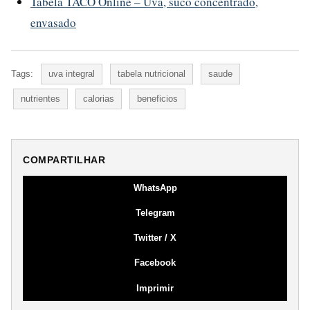
Tabela TACO Online – Uva, suco concentrado,
envasado
Tags:
uva integral
tabela nutricional
saude
nutrientes
calorias
beneficios
COMPARTILHAR
WhatsApp
Telegram
Twitter / X
Facebook
Imprimir