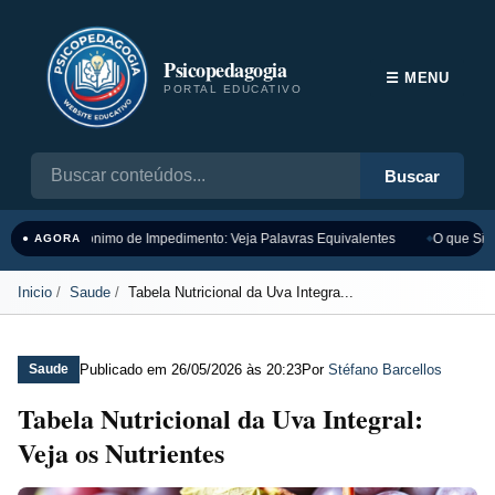
Psicopedagogia
☰ MENU
PORTAL EDUCATIVO
Buscar
Sinônimo de Impedimento: Veja Palavras Equivalentes
O que Sign
● AGORA
Inicio
Saude
Tabela Nutricional da Uva Integra...
Publicado em
26/05/2026 às 20:23
Por
Stéfano Barcellos
Saude
Tabela Nutricional da Uva Integral:
Veja os Nutrientes