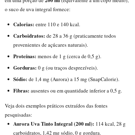
200 ml
em uma porção de
(equivalente a um copo médio),
o suco de uva integral fornece:
Calorias:
entre 110 e 140 kcal.
Carboidratos:
de 28 a 36 g (praticamente todos
provenientes de açúcares naturais).
Proteínas:
menos de 1 g (cerca de 0,5 g).
Gorduras:
0 g (ou traços desprezíveis).
Sódio:
de 1,4 mg (Aurora) a 15 mg (SnapCalorie).
Fibras:
ausentes ou em quantidade inferior a 0,5 g.
Veja dois exemplos práticos extraídos das fontes
pesquisadas:
Aurora Uva Tinto Integral (200 ml):
114 kcal, 28 g
carboidratos, 1,42 mg sódio, 0 g gordura.