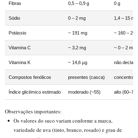
Fibras
0,5 – 0,9 g
0 g
Sódio
0 – 2 mg
1,4 – 15 mg
Potássio
~ 191 mg
~ 160 – 20
Vitamina C
~ 3,2 mg
~ 0 – 2 mg
Vitamina K
~ 14,6 µg
não declara
Compostos fenólicos
presentes (casca)
concentrado
Índice glicêmico estimado
moderado (~55)
alto (60–70)
Observações importantes:
Os valores do suco variam conforme a marca,
variedade de uva (tinto, branco, rosado) e grau de