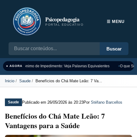
Psicopedagogia
☰ MENU
PORTAL EDUCATIVO
Buscar
Sinônimo de Impedimento: Veja Palavras Equivalentes
O que Sign
● AGORA
Inicio
Saude
Benefícios do Chá Mate Leão: 7 Va...
Publicado em
26/05/2026 às 20:23
Por
Stéfano Barcellos
Saude
Benefícios do Chá Mate Leão: 7
Vantagens para a Saúde