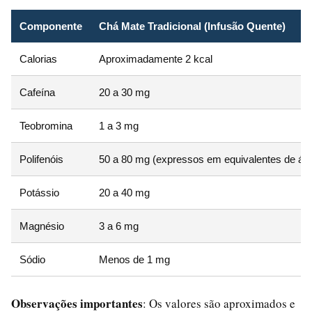
Componente
Chá Mate Tradicional (Infusão Quente)
Calorias
Aproximadamente 2 kcal
Cafeína
20 a 30 mg
Teobromina
1 a 3 mg
Polifenóis
50 a 80 mg (expressos em equivalentes de áci
Potássio
20 a 40 mg
Magnésio
3 a 6 mg
Sódio
Menos de 1 mg
Observações importantes
: Os valores são aproximados e