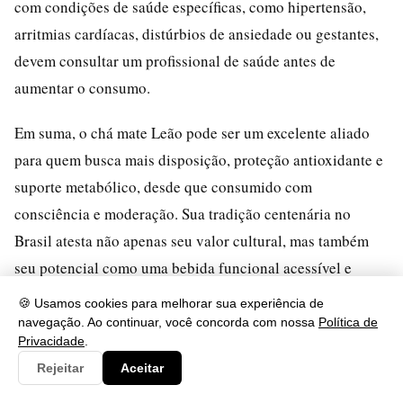
com condições de saúde específicas, como hipertensão,
arritmias cardíacas, distúrbios de ansiedade ou gestantes,
devem consultar um profissional de saúde antes de
aumentar o consumo.
Em suma, o chá mate Leão pode ser um excelente aliado
para quem busca mais disposição, proteção antioxidante e
suporte metabólico, desde que consumido com
consciência e moderação. Sua tradição centenária no
Brasil atesta não apenas seu valor cultural, mas também
seu potencial como uma bebida funcional acessível e
democrática.
🍪 Usamos cookies para melhorar sua experiência de
navegação. Ao continuar, você concorda com nossa
Política de
Privacidade
.
Embasamento e Leituras
Rejeitar
Aceitar
Tua Saúde – Chá mate: 10 benefícios e como fazer