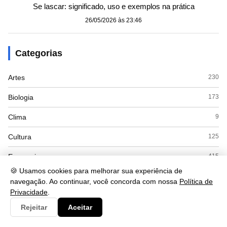
Se lascar: significado, uso e exemplos na prática
26/05/2026 às 23:46
Categorias
Artes
230
Biologia
173
Clima
9
Cultura
125
Economia
415
🍪 Usamos cookies para melhorar sua experiência de
Educacao
110
navegação. Ao continuar, você concorda com nossa
Política de
Privacidade
.
ENEM
8
Rejeitar
Aceitar
Espanhol
7