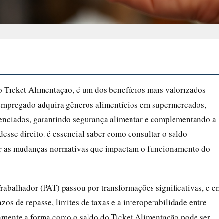
 Ticket Alimentação, é um dos benefícios mais valorizados
o empregado adquira gêneros alimentícios em supermercados,
denciados, garantindo segurança alimentar e complementando a
desse direito, é essencial saber como consultar o saldo
har as mudanças normativas que impactam o funcionamento do
abalhador (PAT) passou por transformações significativas, e e
os de repasse, limites de taxas e a interoperabilidade entre
tamente a forma como o saldo do Ticket Alimentação pode ser