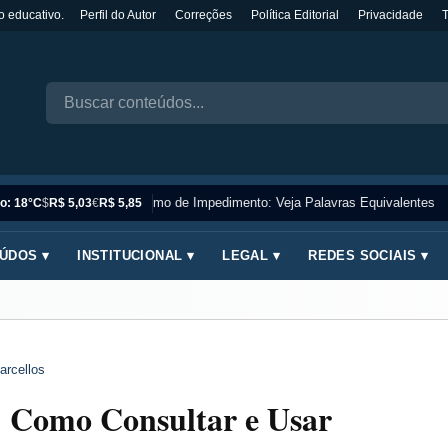
o educativo.
Perfil do Autor
Correções
Política Editorial
Privacidade
Sinônimo de Impedimento: Veja Palavras Equivalentes
o: 18°C
$
R$ 5,03
€
R$ 5,85
ÚDOS ▾
INSTITUCIONAL ▾
LEGAL ▾
REDES SOCIAIS ▾
arcellos
: Como Consultar e Usar