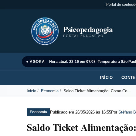
Portal de conteúd
Psicopedagogia
PORTAL EDUCATIVO
● AGORA
Hora atual: 22:16 em 07/08 -
Temperatura São Paul
INÍCIO
CONTE
Inicio
Economia
Saldo Ticket Alimentação: Como Co...
Publicado em
26/05/2026 às 16:55
Por
Stéfano B
Economia
Saldo Ticket Alimentação