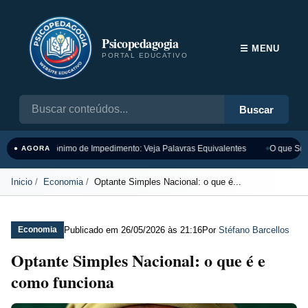
Psicopedagogia
☰ MENU
PORTAL EDUCATIVO
Buscar
Sinônimo de Impedimento: Veja Palavras Equivalentes
O que Sign
● AGORA
Inicio
Economia
Optante Simples Nacional: o que é...
Publicado em
26/05/2026 às 21:16
Por
Stéfano Barcellos
Economia
Optante Simples Nacional: o que é e
como funciona