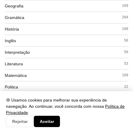
Geografia
169
Gramática
284
História
168
Inglês
56
Interpretação
56
Literatura
53
Matemática
169
Politica
22
Química
104
🍪 Usamos cookies para melhorar sua experiência de
navegação. Ao continuar, você concorda com nossa
Política de
Redação
12
Privacidade
.
Rejeitar
Aceitar
Saude
490