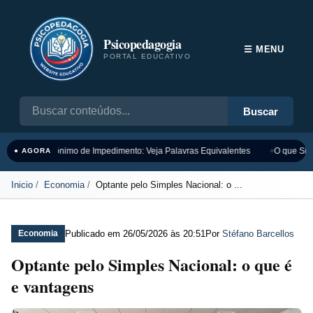
Psicopedagogia
☰ MENU
PORTAL EDUCATIVO
Buscar
Sinônimo de Impedimento: Veja Palavras Equivalentes
O que Sign
● AGORA
Inicio
Economia
Optante pelo Simples Nacional: o ...
Publicado em
26/05/2026 às 20:51
Por
Stéfano Barcellos
Economia
Optante pelo Simples Nacional: o que é
e vantagens