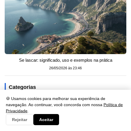
Se lascar: significado, uso e exemplos na prática
26/05/2026 às 23:46
Categorias
🍪 Usamos cookies para melhorar sua experiência de
Artes
230
navegação. Ao continuar, você concorda com nossa
Política de
Privacidade
.
Biologia
173
Rejeitar
Aceitar
Clima
9