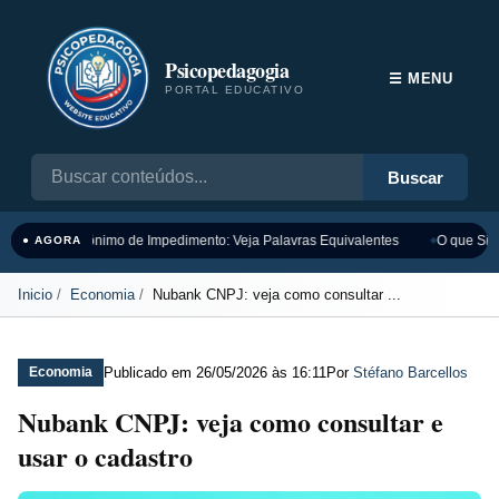
Psicopedagogia
☰ MENU
PORTAL EDUCATIVO
Buscar
Sinônimo de Impedimento: Veja Palavras Equivalentes
O que Sign
● AGORA
Inicio
Economia
Nubank CNPJ: veja como consultar ...
Publicado em
26/05/2026 às 16:11
Por
Stéfano Barcellos
Economia
Nubank CNPJ: veja como consultar e
usar o cadastro