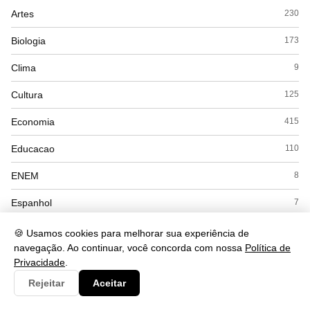
Artes
230
Biologia
173
Clima
9
Cultura
125
Economia
415
Educacao
110
ENEM
8
Espanhol
7
Esporte
28
🍪 Usamos cookies para melhorar sua experiência de
navegação. Ao continuar, você concorda com nossa
Política de
Exercícios
18
Privacidade
.
Rejeitar
Aceitar
Filosofia
41