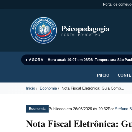
Portal de conteúd
Psicopedagogia
PORTAL EDUCATIVO
● AGORA
Hora atual: 10:07 em 08/08 -
Temperatura São Paul
INÍCIO
CONTE
Inicio
Economia
Nota Fiscal Eletrônica: Guia Comp...
Publicado em
26/05/2026 às 20:32
Por
Stéfano B
Economia
Nota Fiscal Eletrônica: G