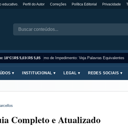
o educativo.
Perfil do Autor
Correções
Política Editorial
Privacidade
Sinônimo de Impedimento: Veja Palavras Equivalentes
o: 18°C
$
R$ 5,03
€
R$ 5,85
ÚDOS ▾
INSTITUCIONAL ▾
LEGAL ▾
REDES SOCIAIS ▾
arcellos
uia Completo e Atualizado