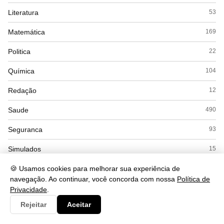
Literatura
53
Matemática
169
Politica
22
Química
104
Redação
12
Saude
490
Seguranca
93
Simulados
15
Sociologia
🍪 Usamos cookies para melhorar sua experiência de
45
navegação. Ao continuar, você concorda com nossa
Política de
Tecnologia
430
Privacidade
.
Rejeitar
Aceitar
Turismo
32