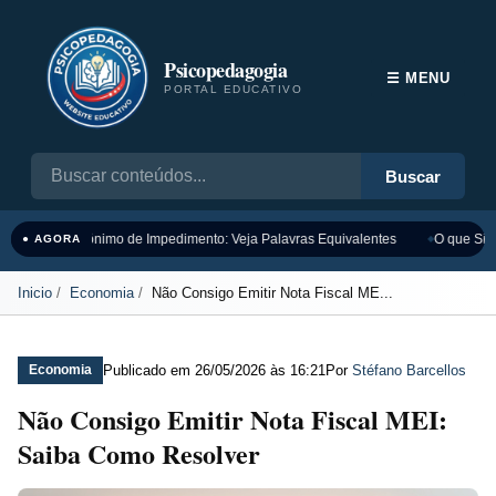
Psicopedagogia
☰ MENU
PORTAL EDUCATIVO
Buscar
Sinônimo de Impedimento: Veja Palavras Equivalentes
O que Sign
● AGORA
Inicio
Economia
Não Consigo Emitir Nota Fiscal ME...
Publicado em
26/05/2026 às 16:21
Por
Stéfano Barcellos
Economia
Não Consigo Emitir Nota Fiscal MEI:
Saiba Como Resolver