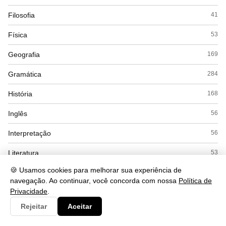
Filosofia
41
Física
53
Geografia
169
Gramática
284
História
168
Inglês
56
Interpretação
56
Literatura
53
🍪 Usamos cookies para melhorar sua experiência de
Matemática
169
navegação. Ao continuar, você concorda com nossa
Política de
Privacidade
.
Politica
22
Rejeitar
Aceitar
Química
104