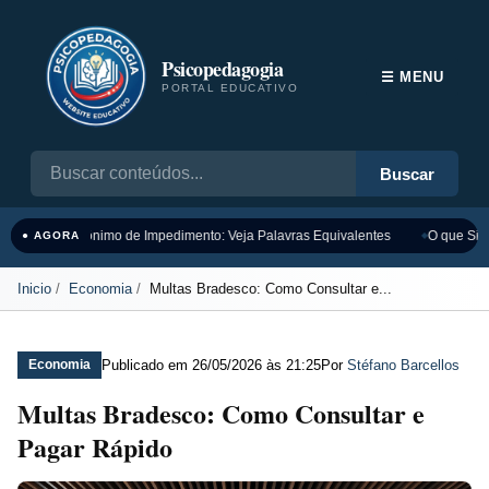
Psicopedagogia
☰ MENU
PORTAL EDUCATIVO
Buscar
Sinônimo de Impedimento: Veja Palavras Equivalentes
O que Sign
● AGORA
Inicio
Economia
Multas Bradesco: Como Consultar e...
Publicado em
26/05/2026 às 21:25
Por
Stéfano Barcellos
Economia
Multas Bradesco: Como Consultar e
Pagar Rápido