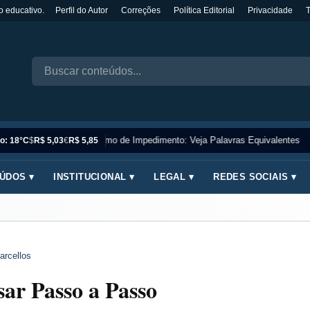
o educativo.
Perfil do Autor
Correções
Política Editorial
Privacidade
Sinônimo de Impedimento: Veja Palavras Equivalentes
o: 18°C
$
R$ 5,03
€
R$ 5,85
ÚDOS ▾
INSTITUCIONAL ▾
LEGAL ▾
REDES SOCIAIS ▾
arcellos
ar Passo a Passo