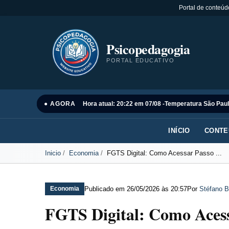
Portal de conteúd
Psicopedagogia
PORTAL EDUCATIVO
● AGORA
Hora atual: 20:22 em 07/08 -
Temperatura São Paul
INÍCIO
CONTE
Inicio
Economia
FGTS Digital: Como Acessar Passo ...
Publicado em
26/05/2026 às 20:57
Por
Stéfano B
Economia
FGTS Digital: Como Acess