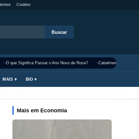
Termos
Cookies
Buscar
O que Significa Passar o Ano Novo de Rosa?
Cabalmente Significado
MAIS ▾
BIO ▾
Mais em Economia