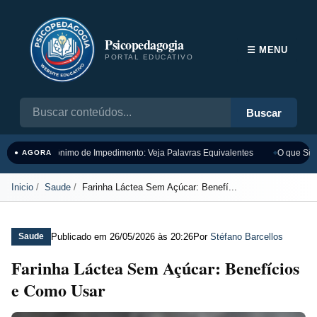
Psicopedagogia
☰ MENU
PORTAL EDUCATIVO
Buscar
Sinônimo de Impedimento: Veja Palavras Equivalentes
O que Sign
● AGORA
Inicio
Saude
Farinha Láctea Sem Açúcar: Benefí...
Publicado em
26/05/2026 às 20:26
Por
Stéfano Barcellos
Saude
Farinha Láctea Sem Açúcar: Benefícios
e Como Usar