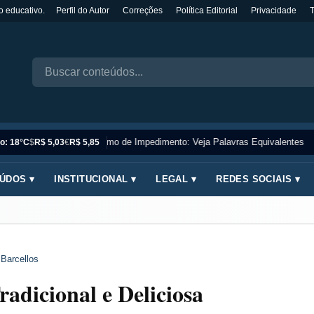
o educativo.
Perfil do Autor
Correções
Política Editorial
Privacidade
Sinônimo de Impedimento: Veja Palavras Equivalentes
o: 18°C
$
R$ 5,03
€
R$ 5,85
ÚDOS ▾
INSTITUCIONAL ▾
LEGAL ▾
REDES SOCIAIS ▾
 Barcellos
adicional e Deliciosa