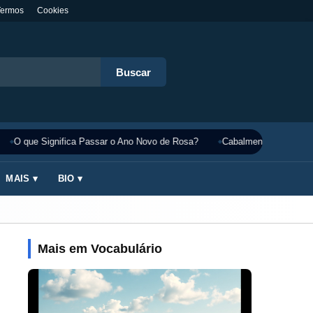
Termos
Cookies
Buscar
O que Significa Passar o Ano Novo de Rosa?
Cabalmente Significado
MAIS ▾
BIO ▾
Mais em Vocabulário