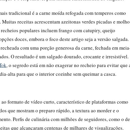
 mais tradicional é a carne moída refogada com temperos como
a. Muitas receitas acrescentam azeitonas verdes picadas e molho
s recheios populares incluem frango com catupiry, queijo
opções doces, embora o foco deste artigo seja a versão salgada.
s, recheada com uma porção generosa da carne, fechada em meia
ados. O resultado é um salgado dourado, crocante e irresistível.
Tok
, o segredo está em não exagerar no recheio para evitar que 
ia-alta para que o interior cozinhe sem queimar a casca.
 ao formato de vídeo curto, característico de plataformas como
os que mostram o preparo rápido, a textura ao morder e o
mento. Perfis de culinária com milhões de seguidores, como o de
itas que alcançaram centenas de milhares de visualizações.