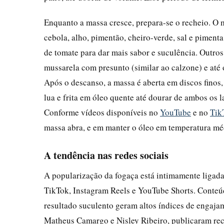
Enquanto a massa cresce, prepara-se o recheio. O
cebola, alho, pimentão, cheiro-verde, sal e piment
de tomate para dar mais sabor e suculência. Outro
mussarela com presunto (similar ao calzone) e até 
Após o descanso, a massa é aberta em discos fino
lua e frita em óleo quente até dourar de ambos os l
Conforme vídeos disponíveis no
YouTube
e no
Tik
massa abra, e em manter o óleo em temperatura méd
A tendência nas redes sociais
A popularização da fogaça está intimamente ligada
TikTok, Instagram Reels e YouTube Shorts. Conteúd
resultado suculento geram altos índices de engaja
Matheus Camargo e Nisley Ribeiro, publicaram rece