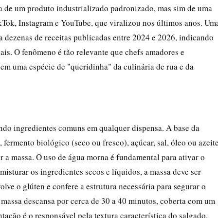
ata de um produto industrializado padronizado, mas sim de uma
ikTok, Instagram e YouTube, que viralizou nos últimos anos. Um
a dezenas de receitas publicadas entre 2024 e 2026, indicando
iais. O fenômeno é tão relevante que chefs amadores e
 em uma espécie de "queridinha" da culinária de rua e da
gindo ingredientes comuns em qualquer dispensa. A base da
fermento biológico (seco ou fresco), açúcar, sal, óleo ou azeit
er a massa. O uso de água morna é fundamental para ativar o
isturar os ingredientes secos e líquidos, a massa deve ser
volve o glúten e confere a estrutura necessária para segurar o
 a massa descansa por cerca de 30 a 40 minutos, coberta com um
tação é o responsável pela textura característica do salgado.