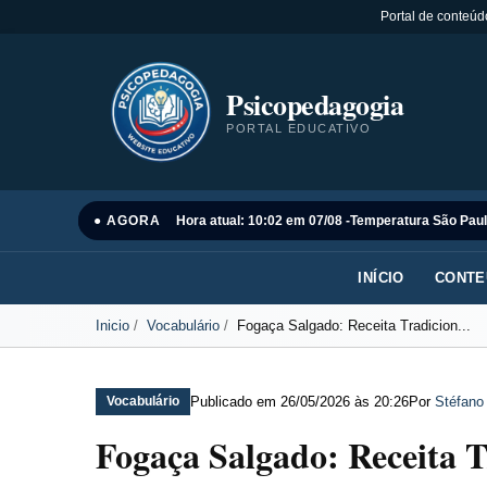
Portal de conteúd
Psicopedagogia
PORTAL EDUCATIVO
● AGORA
Hora atual: 10:02 em 07/08 -
Temperatura São Paul
INÍCIO
CONTE
Inicio
Vocabulário
Fogaça Salgado: Receita Tradicion...
Publicado em
26/05/2026 às 20:26
Por
Stéfano
Vocabulário
Fogaça Salgado: Receita Tr