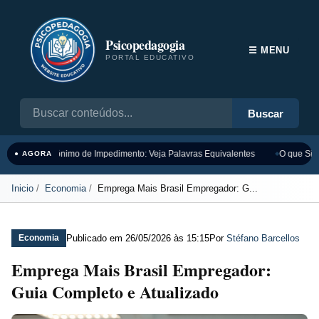
Psicopedagogia
☰ MENU
PORTAL EDUCATIVO
Buscar
Sinônimo de Impedimento: Veja Palavras Equivalentes
O que Sign
● AGORA
Inicio
Economia
Emprega Mais Brasil Empregador: G...
Publicado em
26/05/2026 às 15:15
Por
Stéfano Barcellos
Economia
Emprega Mais Brasil Empregador:
Guia Completo e Atualizado