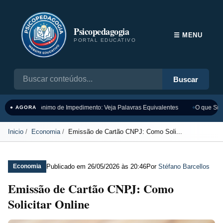
Psicopedagogia
☰ MENU
PORTAL EDUCATIVO
Buscar
Sinônimo de Impedimento: Veja Palavras Equivalentes
O que Sign
● AGORA
Inicio
Economia
Emissão de Cartão CNPJ: Como Soli...
Publicado em
26/05/2026 às 20:46
Por
Stéfano Barcellos
Economia
Emissão de Cartão CNPJ: Como
Solicitar Online