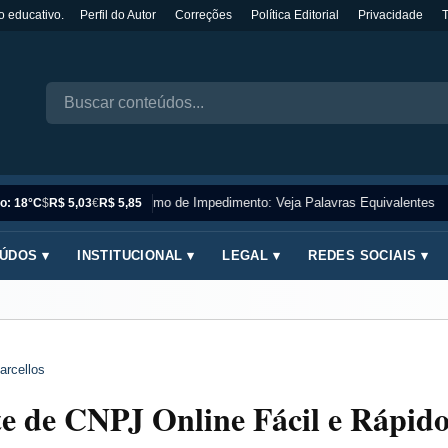
o educativo.
Perfil do Autor
Correções
Política Editorial
Privacidade
Sinônimo de Impedimento: Veja Palavras Equivalentes
o: 18°C
$
R$ 5,03
€
R$ 5,85
ÚDOS ▾
INSTITUCIONAL ▾
LEGAL ▾
REDES SOCIAIS ▾
arcellos
 de CNPJ Online Fácil e Rápid