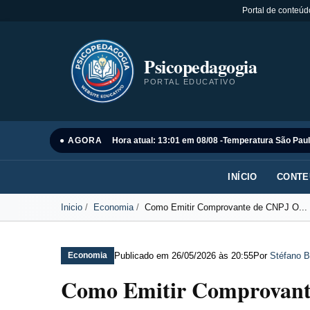
Portal de conteúd
Psicopedagogia
PORTAL EDUCATIVO
● AGORA
Hora atual: 13:01 em 08/08 -
Temperatura São Paul
INÍCIO
CONTE
Inicio
Economia
Como Emitir Comprovante de CNPJ O...
Publicado em
26/05/2026 às 20:55
Por
Stéfano B
Economia
Como Emitir Comprovante