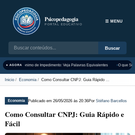
Psicopedagogia
☰ MENU
PORTAL EDUCATIVO
Buscar
Sinônimo de Impedimento: Veja Palavras Equivalentes
O que Sign
● AGORA
Inicio
Economia
Como Consultar CNPJ: Guia Rápido ...
Publicado em
26/05/2026 às 20:36
Por
Stéfano Barcellos
Economia
Como Consultar CNPJ: Guia Rápido e
Fácil