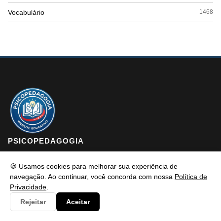
Vocabulário
1468
PSICOPEDAGOGIA
🍪 Usamos cookies para melhorar sua experiência de
navegação. Ao continuar, você concorda com nossa
Política de
Psicopedagogia é um portal de conteúdo educativo e atualizado
Privacidade
.
com foco em informar e resolver os problemas dos alunos de
Rejeitar
Aceitar
maneira eficaz. Fique à vontade para entrar em contato, estamos
sempre pronto a te ouvir.