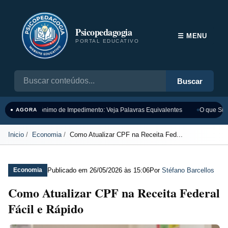
Psicopedagogia
☰ MENU
PORTAL EDUCATIVO
Buscar
Sinônimo de Impedimento: Veja Palavras Equivalentes
O que Sign
● AGORA
Inicio
Economia
Como Atualizar CPF na Receita Fed...
Publicado em
26/05/2026 às 15:06
Por
Stéfano Barcellos
Economia
Como Atualizar CPF na Receita Federal
Fácil e Rápido