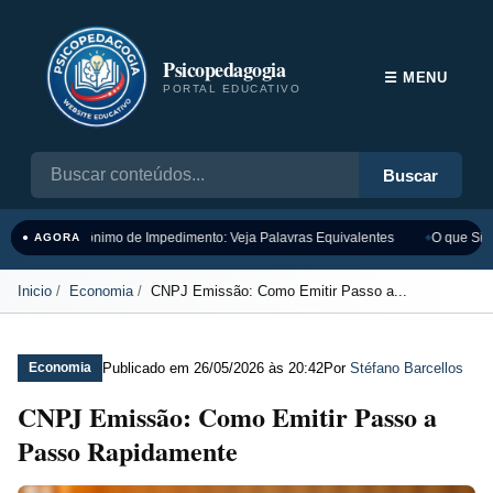
Psicopedagogia
☰ MENU
PORTAL EDUCATIVO
Buscar
Sinônimo de Impedimento: Veja Palavras Equivalentes
O que Sign
● AGORA
Inicio
Economia
CNPJ Emissão: Como Emitir Passo a...
Publicado em
26/05/2026 às 20:42
Por
Stéfano Barcellos
Economia
CNPJ Emissão: Como Emitir Passo a
Passo Rapidamente