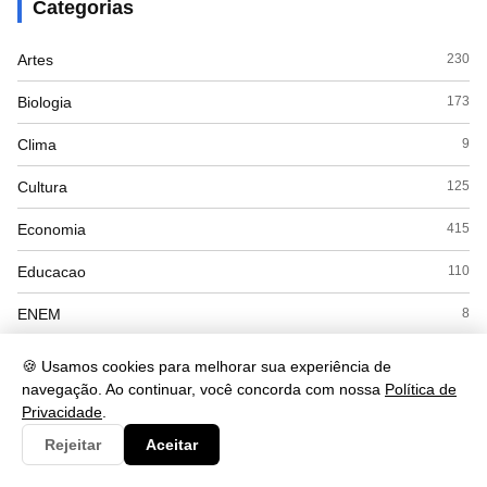
Categorias
Artes
230
Biologia
173
Clima
9
Cultura
125
Economia
415
Educacao
110
ENEM
8
Espanhol
7
🍪 Usamos cookies para melhorar sua experiência de
navegação. Ao continuar, você concorda com nossa
Política de
Esporte
28
Privacidade
.
Exercícios
18
Rejeitar
Aceitar
Filosofia
41