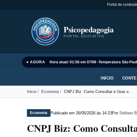
Portal de conteúd
Psicopedagogia
PORTAL EDUCATIVO
● AGORA
Hora atual: 01:56 em 07/08 -
Temperatura São Paul
INÍCIO
CONTE
Inicio
Economia
CNPJ Biz: Como Consultar e Usar o...
Publicado em
26/05/2026 às 14:23
Por
Stéfano B
Economia
CNPJ Biz: Como Consultar