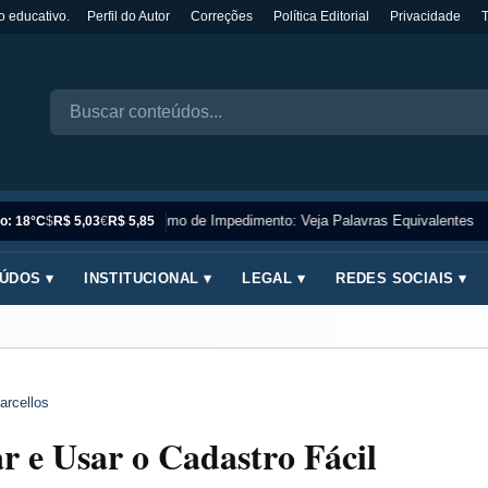
o educativo.
Perfil do Autor
Correções
Política Editorial
Privacidade
Sinônimo de Impedimento: Veja Palavras Equivalentes
o: 18°C
$
R$ 5,03
€
R$ 5,85
ÚDOS ▾
INSTITUCIONAL ▾
LEGAL ▾
REDES SOCIAIS ▾
arcellos
 e Usar o Cadastro Fácil