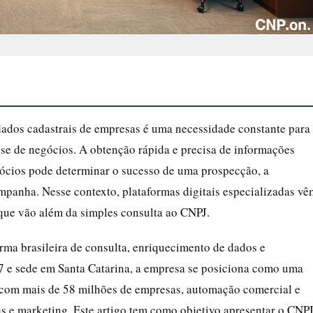
 dados cadastrais de empresas é uma necessidade constante para
lise de negócios. A obtenção rápida e precisa de informações
 sócios pode determinar o sucesso de uma prospecção, a
mpanha. Nesse contexto, plataformas digitais especializadas vê
ue vão além da simples consulta ao CNPJ.
orma brasileira de consulta, enriquecimento de dados e
 e sede em Santa Catarina, a empresa se posiciona como uma
 com mais de 58 milhões de empresas, automação comercial e
das e marketing. Este artigo tem como objetivo apresentar o CNP